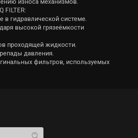
жению износа механизмов.
 FILTER:
е в гидравлической системе.
одаря высокой грязеёмкости
ков проходящей жидкости.
ерепады давления.
игинальных фильтров, используемых