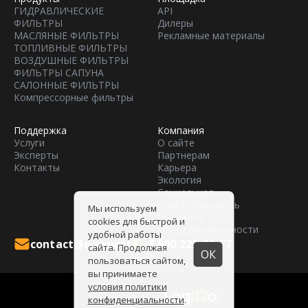
ГИДРАВЛИЧЕСКИЕ
API
ФИЛЬТРЫ
Дилеры
МАСЛЯНЫЕ ФИЛЬТРЫ
Рекламные материалы
ТОПЛИВНЫЕ ФИЛЬТРЫ
ВОЗДУШНЫЕ ФИЛЬТРЫ
ФИЛЬТРЫ САПУНА
САЛОННЫЕ ФИЛЬТРЫ
Компрессорные фильтры
Поддержка
Компания
Услуги
О сайте
Эксперты
Партнерам
Контакты
Карьера
Экология
Социальная
ответственность
Мы используем
Политика
cookies для быстрой и
конфиденциальности
удобной работы
contact@q.expert
8 800 222-82-77
сайта. Продолжая
ОК
пользоваться сайтом,
вы принимаете
условия политики
Разработка сайтa
конфиденциальности
.